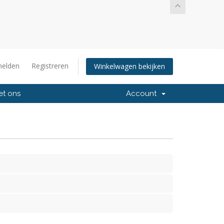
elden
Registreren
Winkelwagen bekijken
et ons
Account