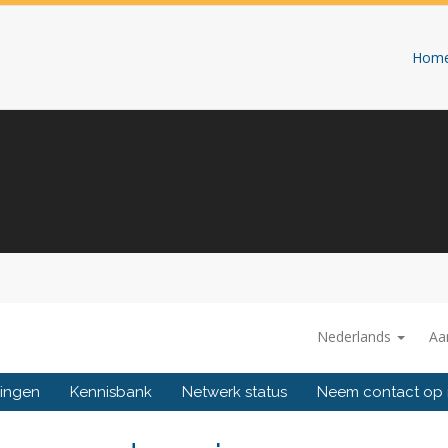
Hom
Nederlands
Aa
ingen
Kennisbank
Netwerk status
Neem contact op 