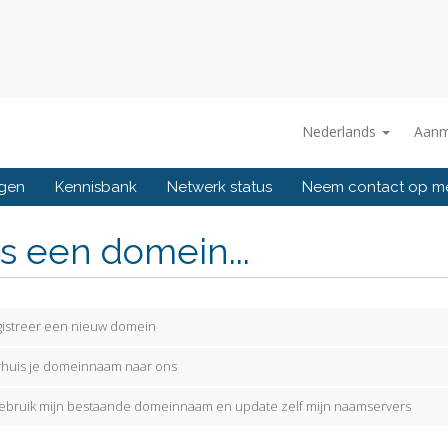
Nederlands
Aanm
ngen
Kennisbank
Netwerk status
Neem contact op m
s een domein...
istreer een nieuw domein
huis je domeinnaam naar ons
gebruik mijn bestaande domeinnaam en update zelf mijn naamservers