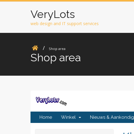
VeryLots
web design and IT support services
Shop area
Shop area
Home
Winkel
Nieuws & Aankondig