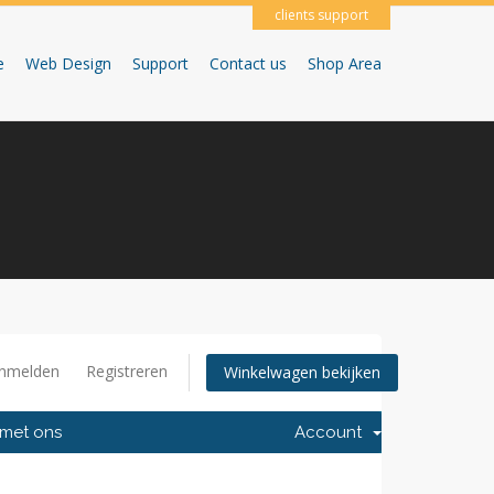
clients support
e
Web Design
Support
Contact us
Shop Area
nmelden
Registreren
Winkelwagen bekijken
met ons
Account