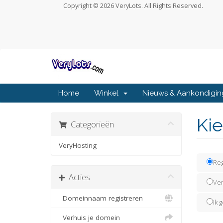
Copyright © 2026 VeryLots. All Rights Reserved.
Home
Winkel
Nieuws & Aankondigi
Kie
Categorieën
VeryHosting
Reg
Acties
Ver
Domeinnaam registreren
Ik 
Verhuis je domein